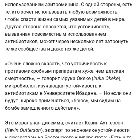
использованием азитромицина. С одной стороны, есть
те, кто хочет использовать любую возможность,
чтобы спасти жизни самых уязвимых детей в мире.
Другая сторона опасается, что устойчивость,
вызванная повсеместным использованием
антибиотиков, может через несколько лет затронуть
те же сообщества и даже тех же детей.
«Очень сложно сказать, что устойчивость к
противомикробным препаратам хуже, чем детская
смертность», — говорит Ирука Океке (
Iruka Okeke
),
микробиолог, изучающая устойчивость к
антибиотикам в Университете Ибадана. — Но если они
будут широко применяться, «боюсь, мы сидим на
бомбе замедленного действия».
Это моральная дилемма, считает Кевин Ауттерсон
(
Kevin Outterson
), эксперт по экономике устойчивости
к лекарствам из Бостонского университета: «Есть и те,