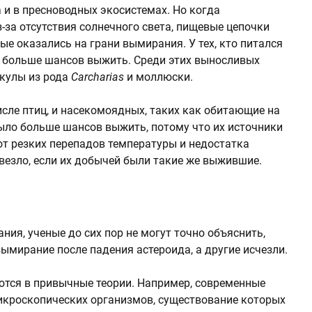
а и в пресноводных экосистемах. Но когда
за отсутствия солнечного света, пищевые цепочки
е оказались на грани вымирания. У тех, кто питался
 больше шансов выжить. Среди этих выносливых
акулы из рода
Carcharias
и моллюски.
сле птиц, и насекомоядных, таких как обитающие на
было больше шансов выжить, потому что их источники
от резких перепадов температуры и недостатка
везло, если их добычей были такие же выжившие.
ия, ученые до сих пор не могут точно объяснить,
ымирание после падения астероида, а другие исчезли.
тся в привычные теории. Например, современные
икроскопических организмов, существование которых