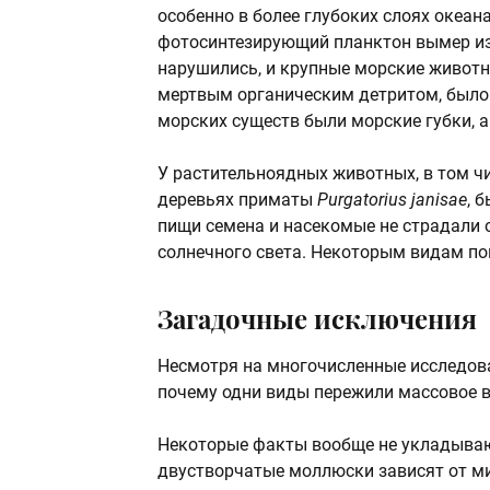
особенно в более глубоких слоях океан
фотосинтезирующий планктон вымер из-
нарушились, и крупные морские животны
мертвым органическим детритом, было
морских существ были морские губки, 
У растительноядных животных, в том чи
деревьях приматы
Purgatorius janisae
, 
пищи семена и насекомые не страдали 
солнечного света. Некоторым видам по
Загадочные исключения
Несмотря на многочисленные исследован
почему одни виды пережили массовое в
Некоторые факты вообще не укладываю
двустворчатые моллюски зависят от м