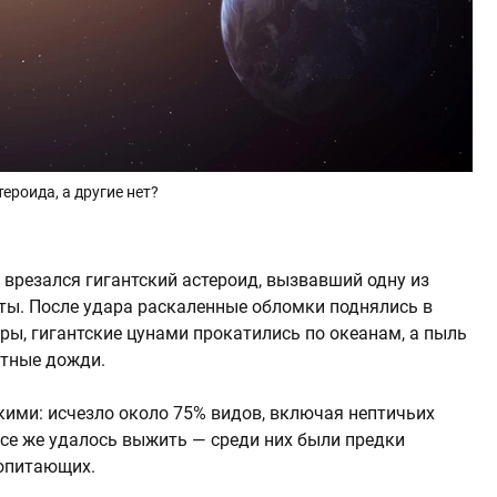
роида, а другие нет?
 врезался гигантский астероид, вызвавший одну из
ты. После удара раскаленные обломки поднялись в
ы, гигантские цунами прокатились по океанам, а пыль
отные дожди.
ими: исчезло около 75% видов, включая нептичьих
се же удалось выжить — среди них были предки
копитающих.