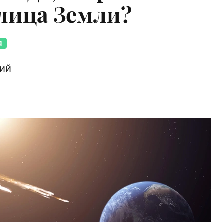
 лица Земли?
Я
рий