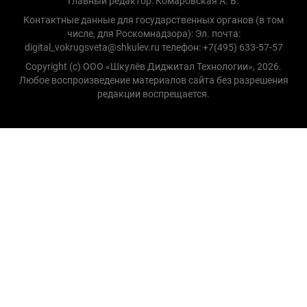
Главный редактор: Комаровская А. В.
Контактные данные для государственных органов (в том
числе, для Роскомнадзора): Эл. почта:
digital_vokrugsveta@shkulev.ru телефон: +7(495) 633-57-57
Copyright (с) ООО «Шкулёв Диджитал Технологии», 2026.
Любое воспроизведение материалов сайта без разрешения
редакции воспрещается.