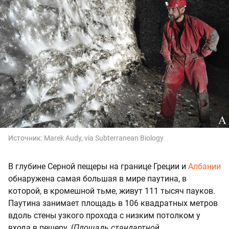
Источник:
Marek Audy, via
Subterranean Biology
В глубине Серной пещеры на границе Греции и
Албании
обнаружена самая большая в мире паутина, в
которой, в кромешной тьме, живут 111 тысяч пауков.
Паутина занимает площадь в 106 квадратных метров
вдоль стены узкого прохода с низким потолком у
входа в пещеру. (
Площадь стандартной