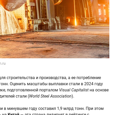
m.ru
ля строительства и производства, а ее потребление
тонн. Оценить масштабы выплавки стали в 2024 году
ке, подготовленной порталом
Visual Capitalist
на основе
ителей стали (
World Steel Association
).
 в минувшем году составил 1,9 млрд тонн. При этом
ь на
Китай
— эта страна лидирует в рейтинге с