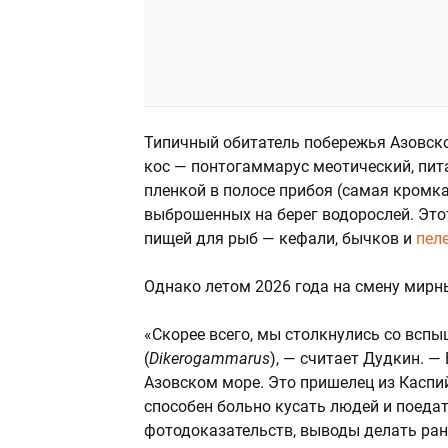
Типичный обитатель побережья Азовско
кос — понтогаммарус меотический, п
пленкой в полосе прибоя (самая кромка
выброшенных на берег водорослей. Это
пищей для рыб — кефали, бычков и
пел
Однако летом 2026 года на смену мир
«Скорее всего, мы столкнулись со всп
(
Dikerogammarus
), — считает Дудкин. —
Азовском море. Это пришелец из Каспий
способен больно кусать людей и поедат
фотодоказательств, выводы делать рано,