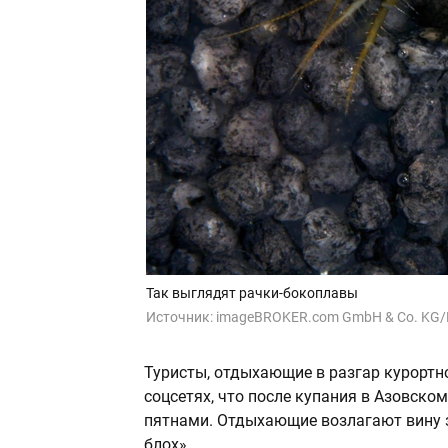
Так выглядят рачки-бокоплавы
Источник:
imageBROKER.com GmbH & Co. KG/L
Туристы, отдыхающие в разгар курортно
cоцсетях, что после купания в Азовск
пятнами. Отдыхающие возлагают вину з
блох».