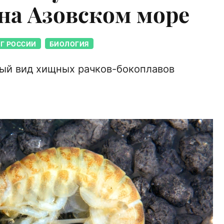
а Азовском море
Г РОССИИ
БИОЛОГИЯ
ный вид хищных рачков-бокоплавов