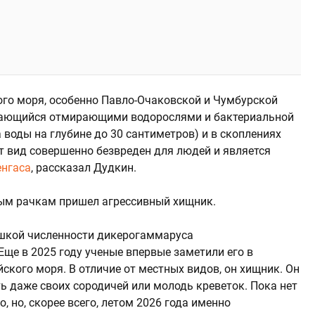
го моря, особенно Павло-Очаковской и Чумбурской
итающийся отмирающими водорослями и бактериальной
 воды на глубине до 30 сантиметров) и в скоплениях
т вид совершенно безвреден для людей и является
енгаса
, рассказал Дудкин.
ным рачкам пришел агрессивный хищник.
ышкой численности дикерогаммаруса
 Еще в 2025 году ученые впервые заметили его в
ского моря. В отличие от местных видов, он хищник. Он
ь даже своих сородичей или молодь креветок. Пока нет
 но, скорее всего, летом 2026 года именно