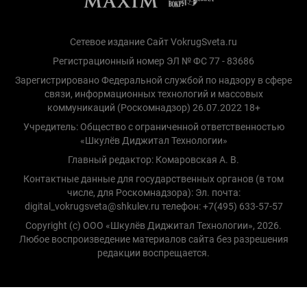
Сетевое издание Сайт VokrugSveta.ru
Регистрационный номер ЭЛ № ФС 77 - 83686
Зарегистрировано Федеральной службой по надзору в сфере
связи, информационных технологий и массовых
коммуникаций (Роскомнадзор) 26.07.2022 18+
Учредитель: Общество с ограниченной ответственностью
«Шкулёв Диджитал Технологии»
Главный редактор: Комаровская А. В.
Контактные данные для государственных органов (в том
числе, для Роскомнадзора): Эл. почта:
digital_vokrugsveta@shkulev.ru телефон: +7(495) 633-57-57
Copyright (с) ООО «Шкулёв Диджитал Технологии», 2026.
Любое воспроизведение материалов сайта без разрешения
редакции воспрещается.