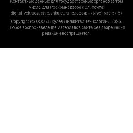
Контактные данные для государственных органов (в том
числе, для Роскомнадзора): Эл. почта:
digital_vokrugsveta@shkulev.ru телефон: +7(495) 633-57-57
Copyright (с) ООО «Шкулёв Диджитал Технологии», 2026.
Любое воспроизведение материалов сайта без разрешения
редакции воспрещается.