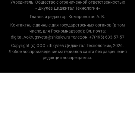
Учредитель: Общество с ограниченной ответственностью
«Шкулёв Диджитал Технологии»
Главный редактор: Комаровская А. В.
Контактные данные для государственных органов (в том
числе, для Роскомнадзора): Эл. почта:
digital_vokrugsveta@shkulev.ru телефон: +7(495) 633-57-57
Copyright (с) ООО «Шкулёв Диджитал Технологии», 2026.
Любое воспроизведение материалов сайта без разрешения
редакции воспрещается.