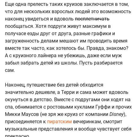
Еще одна прелесть таких круизов заключается в том,
что для нескольких взрослых людей это возможность
наконец увидеться и вдоволь
посплетничать
пообщаться. Хотя подруги живут максимум в
получасе езды друг от друга, разные графики и
загруженность делами мешают им проводить время
вместе так часто, как хотелось бы. Правда, знакомо?
А с круизного лайнера не убежишь, даже если муж
забыл забрать детей из школы. Пусть разбирается
сам.
Наконец, путешествие без детей обходится
значительно дешевле, а Терри и сама может вдоволь
окунуться в детство. Вместе с подругами они ходят на
спа, обнимается с ростовыми куклами Гуффи и прочих
Микки Маусов (не зря же круиз от компании
Disney
),
присоединяется к
пиратским
вечеринкам, смотрит
музыкальные представления и вообще чувствует себя
прекрасно.