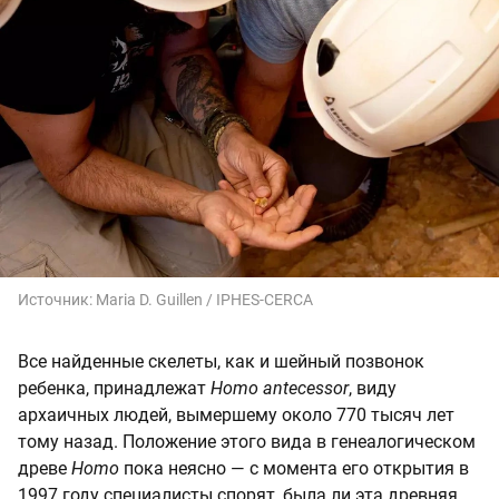
Источник:
Maria D. Guillen / IPHES-CERCA
Все найденные скелеты, как и шейный позвонок
ребенка, принадлежат
Homo antecessor
, виду
архаичных людей, вымершему около 770 тысяч лет
тому назад. Положение этого вида в генеалогическом
древе
Homo
пока неясно — с момента его открытия в
1997 году специалисты спорят, была ли эта древняя