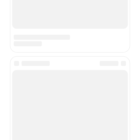
Подписка на рассылку
Даю
согласие
на обработку персональных данных
С
Политикой
обработки персональных данных согласен
Подписаться
О проекте
Контакты
Состав издательства
Реклама на сайте
Реклама в журнале