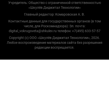
Учредитель: Общество с ограниченной ответственностью
«Шкулёв Диджитал Технологии»
Главный редактор: Комаровская А. В.
Контактные данные для государственных органов (в том
числе, для Роскомнадзора): Эл. почта:
digital_vokrugsveta@shkulev.ru телефон: +7(495) 633-57-57
Copyright (с) ООО «Шкулёв Диджитал Технологии», 2026.
Любое воспроизведение материалов сайта без разрешения
редакции воспрещается.