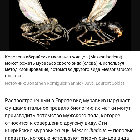
Королева иберийских муравьев-жнецов (Messor ibericus)
может рожать муравьев своего вида (слева) и, используя
метод клонирования, потомство другого вида Messor structor
(справа)
Источник:
Jonathan Romiguier, Yannick Juvé, Laurent Soldati
Распространенный в Европе вид муравьев нарушает
фундаментальное правило биологии: их матки могут
производить потомство мужского пола, которое
относится к совершенно другому виду. Эти
иберийские муравьи-жнецы
Messor ibericus
— половые
паразиты, которые используют сперму самцов вида