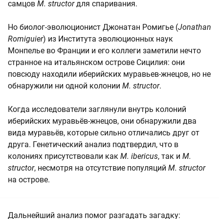
самцов
M. structor
для спаривания.
Но биолог-эволюционист Джонатан Ромигье (
Jonathan
Romiguier
) из Института эволюционных наук
Монпелье во Франции и его коллеги заметили нечто
странное на итальянском острове Сицилия: они
повсюду находили иберийских муравьев-жнецов, но не
обнаружили ни одной колонии
M. structor
.
Когда исследователи заглянули внутрь колоний
иберийских муравьёв-жнецов, они обнаружили два
вида муравьёв, которые сильно отличались друг от
друга. Генетический анализ подтвердил, что в
колониях присутствовали как
M. ibericus
, так и
M.
structor
, несмотря на отсутствие популяций
M. structor
на острове.
Дальнейший анализ помог разгадать загадку: