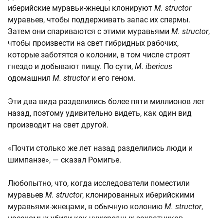
иберийские муравьи-жнецы клонируют
M. structor
муравьев, чтобы поддерживать запас их спермы.
Затем они спариваются с этими муравьями
M. structor
,
чтобы произвести на свет гибридных рабочих,
которые заботятся о колонии, в том числе строят
гнездо и добывают пищу. По сути,
M. ibericus
одомашнил
M. structor
и его геном.
Эти два вида разделились более пяти миллионов лет
назад, поэтому удивительно видеть, как один вид
производит на свет другой.
«Почти столько же лет назад разделились люди и
шимпанзе», — сказал Ромигье.
Любопытно, что, когда исследователи поместили
муравьев
M. structor
, клонированных иберийскими
муравьями-жнецами, в обычную колонию
M. structor
,