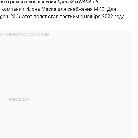
ная в рамках соглашения
SpaceX
и
NASA
об
й компании Илона Маска
для снабжения МКС. Для
agon C211
этот полет стал третьим с ноября 2022 года.