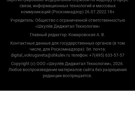
связи, информационных технологий и массовых
коммуникаций (Роскомнадзор) 26.07.2022 18+
Учредитель: Общество с ограниченной ответственностью
«Шкулёв Диджитал Технологии»
Главный редактор: Комаровская А. В.
Контактные данные для государственных органов (в том
числе, для Роскомнадзора): Эл. почта:
digital_vokrugsveta@shkulev.ru телефон: +7(495) 633-57-57
Copyright (с) ООО «Шкулёв Диджитал Технологии», 2026.
Любое воспроизведение материалов сайта без разрешения
редакции воспрещается.