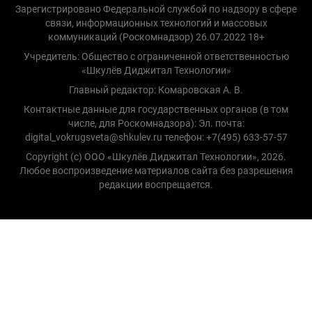
Зарегистрировано Федеральной службой по надзору в сфере
связи, информационных технологий и массовых
коммуникаций (Роскомнадзор) 26.07.2022 18+
Учредитель: Общество с ограниченной ответственностью
«Шкулёв Диджитал Технологии»
Главный редактор: Комаровская А. В.
Контактные данные для государственных органов (в том
числе, для Роскомнадзора): Эл. почта:
digital_vokrugsveta@shkulev.ru телефон: +7(495) 633-57-57
Copyright (с) ООО «Шкулёв Диджитал Технологии», 2026.
Любое воспроизведение материалов сайта без разрешения
редакции воспрещается.