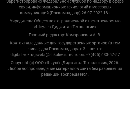
Зарегистрировано Федеральной службой по надзору в сфере
связи, информационных технологий и массовых
коммуникаций (Роскомнадзор) 26.07.2022 18+
Учредитель: Общество с ограниченной ответственностью
«Шкулёв Диджитал Технологии»
Главный редактор: Комаровская А. В.
Контактные данные для государственных органов (в том
числе, для Роскомнадзора): Эл. почта:
digital_vokrugsveta@shkulev.ru телефон: +7(495) 633-57-57
Copyright (с) ООО «Шкулёв Диджитал Технологии», 2026.
Любое воспроизведение материалов сайта без разрешения
редакции воспрещается.