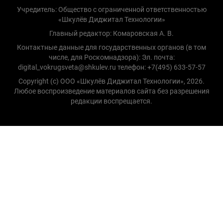
Учредитель: Общество с ограниченной ответственностью
«Шкулёв Диджитал Технологии»
Главный редактор: Комаровская А. В.
Контактные данные для государственных органов (в том
числе, для Роскомнадзора): Эл. почта:
digital_vokrugsveta@shkulev.ru телефон: +7(495) 633-57-57
Copyright (с) ООО «Шкулёв Диджитал Технологии», 2026.
Любое воспроизведение материалов сайта без разрешения
редакции воспрещается.