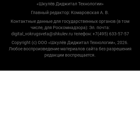
«Шкулёв Диджитал Технологии»
Главный редактор: Комаровская А. В.
Контактные данные для государственных органов (в том
числе, для Роскомнадзора): Эл. почта:
digital_vokrugsveta@shkulev.ru телефон: +7(495) 633-57-57
Copyright (с) ООО «Шкулёв Диджитал Технологии», 2026.
Любое воспроизведение материалов сайта без разрешения
редакции воспрещается.