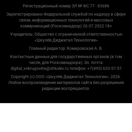
Регистрационный номер ЭЛ № ФС 77 - 83686
Зарегистрировано Федеральной службой по надзору в сфере
связи, информационных технологий и массовых
коммуникаций (Роскомнадзор) 26.07.2022 18+
Учредитель: Общество с ограниченной ответственностью
«Шкулёв Диджитал Технологии»
Главный редактор: Комаровская А. В.
Контактные данные для государственных органов (в том
числе, для Роскомнадзора): Эл. почта:
digital_vokrugsveta@shkulev.ru телефон: +7(495) 633-57-57
Copyright (с) ООО «Шкулёв Диджитал Технологии», 2026.
Любое воспроизведение материалов сайта без разрешения
редакции воспрещается.