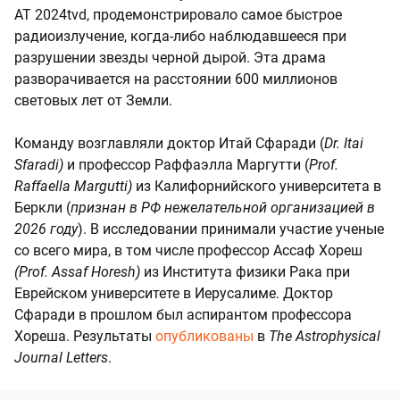
AT 2024tvd
, продемонстрировало самое быстрое
радиоизлучение, когда-либо наблюдавшееся при
разрушении звезды черной дырой. Эта драма
разворачивается на расстоянии 600 миллионов
световых лет от Земли.
Команду возглавляли доктор Итай Сфаради (
Dr. Itai
Sfaradi)
и профессор Раффаэлла Маргутти (
Prof.
Raffaella Margutti)
из Калифорнийского университета в
Беркли (
признан в РФ нежелательной организацией в
2026 году
). В исследовании принимали участие ученые
со всего мира, в том числе профессор Ассаф Хореш
(Prof. Assaf Horesh)
из Института физики Рака при
Еврейском университете в Иерусалиме. Доктор
Сфаради в прошлом был аспирантом профессора
Хореша. Результаты
опубликованы
в
The Astrophysical
Journal Letters
.