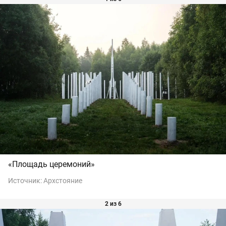
«Площадь церемоний»
Источник:
Архстояние
2 из 6