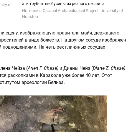
эти трубчатые бусины из резного нефрита
sity of
Источник:
Caracol Archaeological Project, University of
Houston
ли сцену, изображающую правителя майя, держащего
росителей в виде божеств. На другом сосуде изображен
ый подношениями. На четырех глиняных сосудах
лена Чейза (
Arlen F. Chase)
и Дианы Чейз (
Diane Z. Chase)
ся раскопками в Караколе уже более 40 лет. Этот
ститутом археологии Белиза.