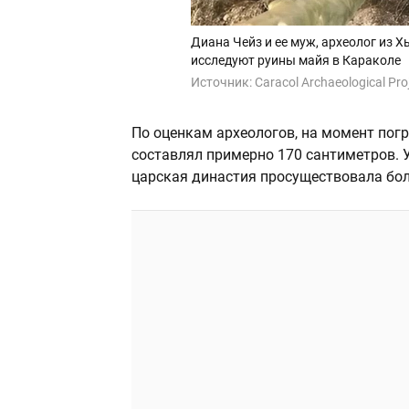
Диана Чейз и ее муж, археолог из Х
исследуют руины майя в Караколе
Источник:
Caracol Archaeological Proj
По оценкам археологов, на момент погр
составлял примерно 170 сантиметров. У
царская династия просуществовала боле