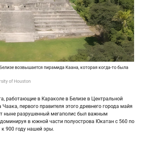
Белизе возвышается пирамида Каана, которая когда-то была
rsity of Houston
та, работающие в Караколе в Белизе в Центральной
 Чаака, первого правителя этого древнего города майя
тот ныне разрушенный мегаполис был важным
 доминируя в южной части полуострова Юкатан с 560 по
 к 900 году нашей эры.