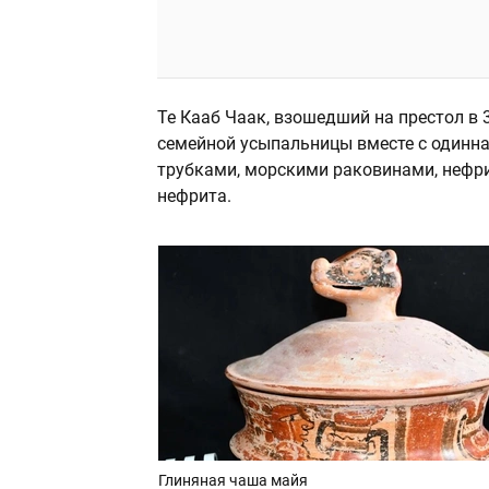
Те Кааб Чаак, взошедший на престол в 
семейной усыпальницы вместе с одинн
трубками, морскими раковинами, нефр
нефрита.
Глиняная чаша майя