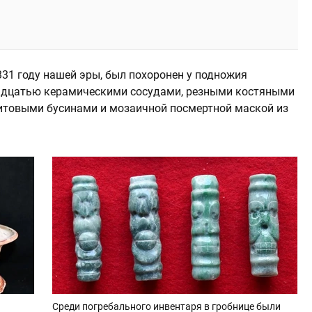
331 году нашей эры, был похоронен у подножия
адцатью керамическими сосудами, резными костяными
итовыми бусинами и мозаичной посмертной маской из
Среди погребального инвентаря в гробнице были