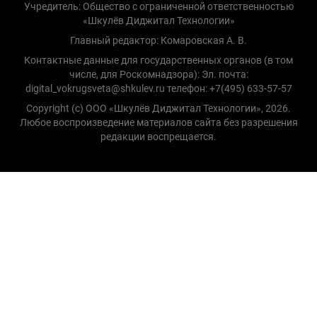
Учредитель: Общество с ограниченной ответственностью
«Шкулёв Диджитал Технологии»
Главный редактор: Комаровская А. В.
Контактные данные для государственных органов (в том
числе, для Роскомнадзора): Эл. почта:
digital_vokrugsveta@shkulev.ru телефон: +7(495) 633-57-57
Copyright (с) ООО «Шкулёв Диджитал Технологии», 2026.
Любое воспроизведение материалов сайта без разрешения
редакции воспрещается.