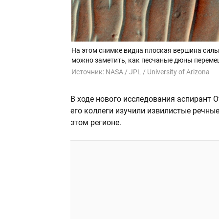
На этом снимке видна плоская вершина силь
можно заметить, как песчаные дюны переме
Источник:
NASA / JPL / University of Arizona
В ходе нового исследования аспирант О
его коллеги изучили извилистые речные
этом регионе.