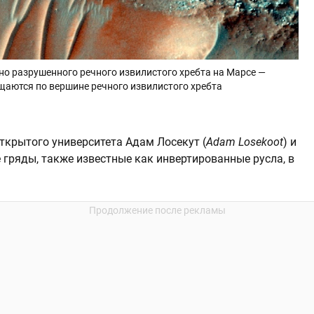
но разрушенного речного извилистого хребта на Марсе —
щаются по вершине речного извилистого хребта
ткрытого университета Адам Лосекут (
Adam Losekoot
) и
 гряды, также известные как инвертированные русла, в