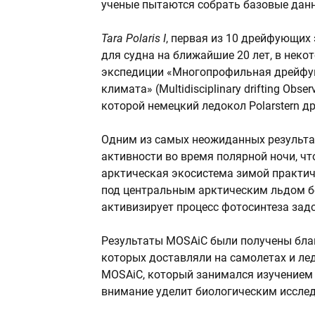
ученые пытаются собрать базовые данн
Tara Polaris I
, первая из 10 дрейфующих
для судна на ближайшие 20 лет, в нек
экспедиции «Многопрофильная дрейфую
климата» (Multidisciplinary drifting Observ
которой немецкий ледокол Polarstern др
Одним из самых неожиданных результ
активности во время полярной ночи, чт
арктическая экосистема зимой практич
под центральным арктическим льдом б
активизирует процесс фотосинтеза задо
Результаты MOSAiC были получены благ
которых доставляли на самолетах и лед
MOSAiC, который занимался изучением 
внимание уделит биологическим иссле