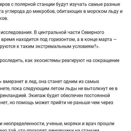
еров с полярной станции будут изучать самые разные
та углерода до микробов, обитающих в морском льду и
ков.
 исследования. В центральной части Северного
 время находится под горизонтом, а в конце марта —
ируются к таким экстремальным условиям?».
роследить, как экосистемы реагируют на сокращение
» вмерзнет в лед, она станет одним из самых
нете, пока следующим летом льды не вытолкнут ее в
ренландией. Экипаж будет обеспечен постоянной
рнет, но помощь может прийти не раньше чем через
и неопределенности, ученые, моряки и врач прошли
ную той, что проходят зимовщики на станции