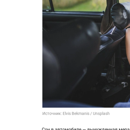
Источник:
Elvis Bekmanis / Unsplash
Cон в автомобиле — вынужденная мера