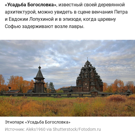
«Усадьба Богословка»
, известный своей деревянной
архитектурой, можно увидеть в сцене венчания Петра
и Евдокии Лопухиной и в эпизоде, когда царевну
Софью задерживают возле лавры.
Этнопарк «Усадьба Богословка»
Источник:
Aleks1960 via Shutterstock/Fotodom.ru