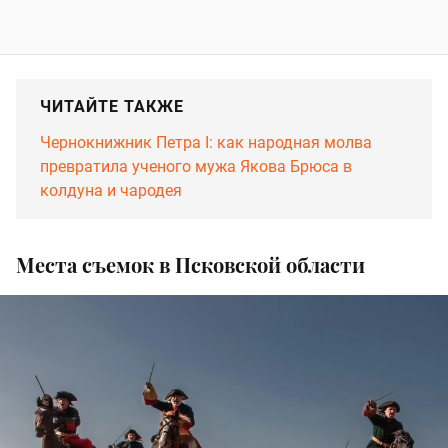
ЧИТАЙТЕ ТАКЖЕ
Чернокнижник Петра I: как народная молва
превратила ученого мужа Якова Брюса в
колдуна и чародея
Места съемок в Псковской области