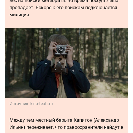
лес на поиски метеорита. Во время похода Леша
пропадает. Вскоре к его поискам подключается
милиция.
Источник:
kino-teatr.ru
Между тем местный барыга Капитон (Александр
Ильин) переживает, что правоохранители найдут в