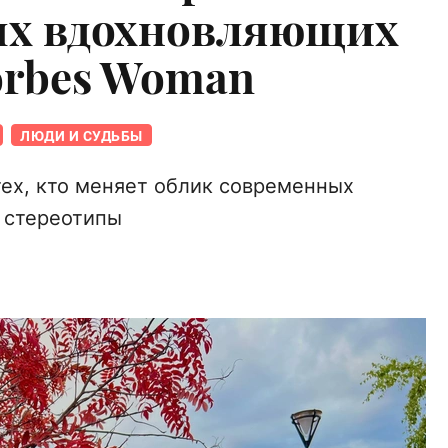
ых вдохновляющих
orbes Woman
ЛЮДИ И СУДЬБЫ
тех, кто меняет облик современных
 стереотипы