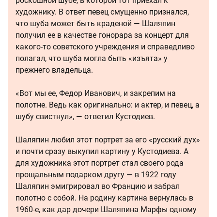
роскошной шубе, в которой тот приехал к
художнику. В ответ певец смущенно признался,
что шуба может быть краденой — Шаляпин
получил ее в качестве гонорара за концерт для
какого-то советского учреждения и справедливо
полагал, что шуба могла быть «изъята» у
прежнего владельца.
«Вот мы ее, Федор Иванович, и закрепим на
полотне. Ведь как оригинально: и актер, и певец, а
шубу свистнул», — ответил Кустодиев.
Шаляпин любил этот портрет за его «русский дух»
и почти сразу выкупил картину у Кустодиева. А
для художника этот портрет стал своего рода
прощальным подарком другу — в 1922 году
Шаляпин эмигрировал во Францию и забрал
полотно с собой. На родину картина вернулась в
1960-е, как дар дочери Шаляпина Марфы одному