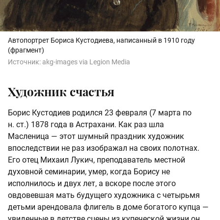
Автопортрет Бориса Кустодиева, написанный в 1910 году
(фрагмент)
Источник:
akg-images via Legion Media
Художник счастья
Борис Кустодиев родился 23 февраля (7 марта по
н. ст.) 1878 года в Астрахани. Как раз шла
Масленица — этот шумный праздник художник
впоследствии не раз изображал на своих полотнах.
Его отец Михаил Лукич, преподаватель местной
духовной семинарии, умер, когда Борису не
исполнилось и двух лет, а вскоре после этого
овдовевшая мать будущего художника с четырьмя
детьми арендовала флигель в доме богатого купца —
увиденные в детстве сцены из купеческой жизни он