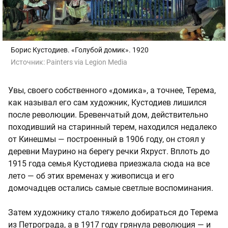
Борис Кустодиев. «Голубой домик». 1920
Источник:
Painters via Legion Media
Увы, своего собственного «домика», а точнее, Терема,
как называл его сам художник, Кустодиев лишился
после революции. Бревенчатый дом, действительно
походивший на старинный терем, находился недалеко
от Кинешмы — построенный в 1906 году, он стоял у
деревни Маурино на берегу речки Яхруст. Вплоть до
1915 года семья Кустодиева приезжала сюда на все
лето — об этих временах у живописца и его
домочадцев остались самые светлые воспоминания.
Затем художнику стало тяжело добираться до Терема
из Петрограда, а в 1917 году грянула революция — и