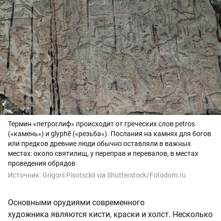
Термин «петроглиф» происходит от греческих слов petros
(«камень») и glyphē («резьба»). Послания на камнях для богов
или предков древние люди обычно оставляли в важных
местах: около святилищ, у переправ и перевалов, в местах
проведения обрядов
Источник:
Grigorii Pisotsckii via Shutterstock/Fotodom.ru
Основными орудиями современного
художника являются кисти, краски и холст. Несколько