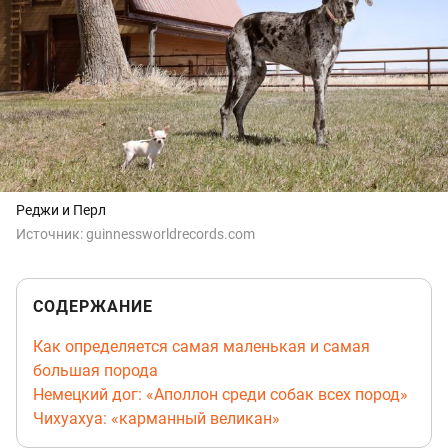
Реджи и Перл
Источник:
guinnessworldrecords.com
СОДЕРЖАНИЕ
Как определяется самая маленькая и самая
большая порода
Немецкий дог: «Аполлон среди собак всех пород»
Чихуахуа: «карманный великан»