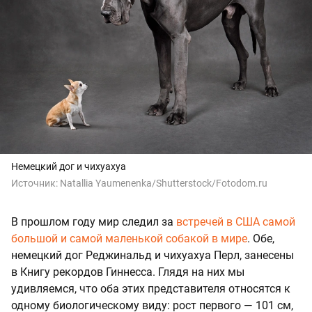
Немецкий дог и чихуахуа
Источник:
Natallia Yaumenenka/Shutterstock/Fotodom.ru
В прошлом году мир следил за
встречей в США самой
большой и самой маленькой собакой в мире
. Обе,
немецкий дог Реджинальд и чихуахуа Перл, занесены
в Книгу рекордов Гиннесса. Глядя на них мы
удивляемся, что оба этих представителя относятся к
одному биологическому виду: рост первого — 101 см,