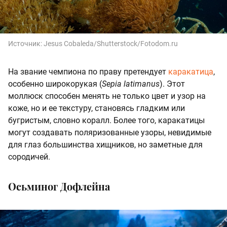
Источник:
Jesus Cobaleda/Shutterstock/Fotodom.ru
На звание чемпиона по праву претендует
каракатица
,
особенно широкорукая (
Sepia latimanus
). Этот
моллюск способен менять не только цвет и узор на
коже, но и ее текстуру, становясь гладким или
бугристым, словно коралл. Более того, каракатицы
могут создавать поляризованные узоры, невидимые
для глаз большинства хищников, но заметные для
сородичей.
Осьминог Дофлейна