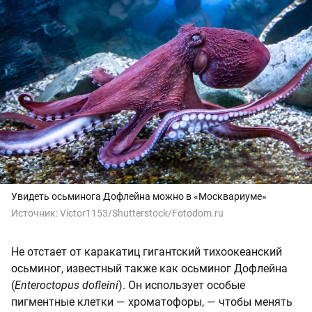
Увидеть осьминога Дофлейна можно в «Москвариуме»
Источник:
Victor1153/Shutterstock/Fotodom.ru
Не отстает от каракатиц гигантский тихоокеанский
осьминог, известный также как осьминог Дофлейна
(
Enteroctopus dofleini
). Он использует особые
пигментные клетки — хроматофоры, — чтобы менять