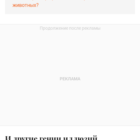
животных?
И другие гении иллюзий