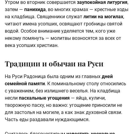
Утром во вторник совершается
заупокойная литургия
,
затем —
панихида
, во многих храмах — крестные ходы
на кладбища. Священники служат
литии на могилах
,
читают имена усопших, освящают гробницы святой
водой. Особое внимание уделяется тем, кого уже
некому помянуть — молитвы возносятся за всех от
века усопших христиан.
Традиции и обычаи на Руси
На Руси Радоница была одним из главных
дней
семейной памяти
. К поминальному столу относились
с уважением, без излишнего веселья. На кладбища
несли
пасхальные угощения
— яйца, куличи,
творожную пасху, но важно: угощение приносили не
для застолья на могиле, а как знак духовной связи.
Часть еды раздавали нуждающимся.
Считалось благочестивым
навестить несколько