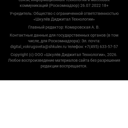
коммуникаций (Роскомнадзор) 26.07.2022 18+
Учредитель: Общество с ограниченной ответственностью
«Шкулёв Диджитал Технологии»
Главный редактор: Комаровская А. В.
Контактные данные для государственных органов (в том
числе, для Роскомнадзора): Эл. почта:
digital_vokrugsveta@shkulev.ru телефон: +7(495) 633-57-57
Copyright (с) ООО «Шкулёв Диджитал Технологии», 2026.
Любое воспроизведение материалов сайта без разрешения
редакции воспрещается.