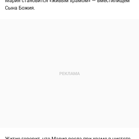
Мария становится «живым храмом» — вместилищем
Сына Божия.
Житие говорит, что Мария росла при храме в чистоте,