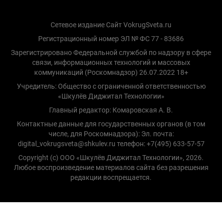
Сетевое издание Сайт VokrugSveta.ru
Регистрационный номер ЭЛ № ФС 77 - 83686
Зарегистрировано Федеральной службой по надзору в сфере
связи, информационных технологий и массовых
коммуникаций (Роскомнадзор) 26.07.2022 18+
Учредитель: Общество с ограниченной ответственностью
«Шкулёв Диджитал Технологии»
Главный редактор: Комаровская А. В.
Контактные данные для государственных органов (в том
числе, для Роскомнадзора): Эл. почта:
digital_vokrugsveta@shkulev.ru телефон: +7(495) 633-57-57
Copyright (с) ООО «Шкулёв Диджитал Технологии», 2026.
Любое воспроизведение материалов сайта без разрешения
редакции воспрещается.