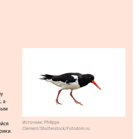
ну
, а
ным
Источник:
Philippe
ийся
Clement/Shutterstock/Fotodom.ru
рики.