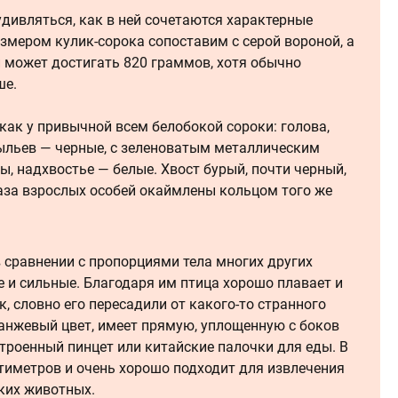
 удивляться, как в ней сочетаются характерные
азмером кулик-сорока сопоставим с серой вороной, а
й может достигать 820 граммов, хотя обычно
ше.
 как у привычной всем белобокой сороки: голова,
рыльев — черные, с зеленоватым металлическим
ы, надхвостье — белые. Хвост бурый, почти черный,
лаза взрослых особей окаймлены кольцом того же
в сравнении с пропорциями тела многих других
е и сильные. Благодаря им птица хорошо плавает и
, словно его пересадили от какого-то странного
ранжевый цвет, имеет прямую, уплощенную с боков
троенный пинцет или китайские палочки для еды. В
нтиметров и очень хорошо подходит для извлечения
ких животных.