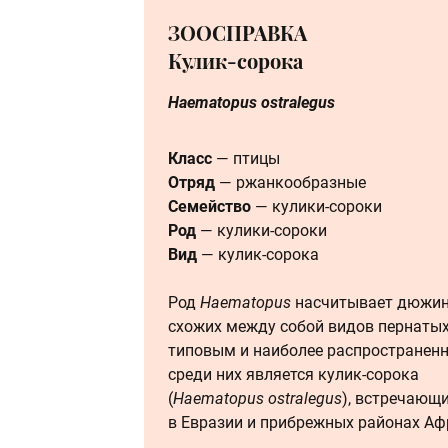
ЗООСПРАВКА
Кулик-сорока
Haematopus ostralegus
Класс
— птицы
Отряд
— ржанкообразные
Семейство
— кулики-сороки
Род
— кулики-сороки
Вид
— кулик-сорока
Род
Haematopus
насчитывает дюжи
схожих между собой видов пернатых
типовым и наиболее распространен
среди них является кулик-сорока
(
Haematopus ostralegus
), встречающ
в Евразии и прибрежных районах Аф