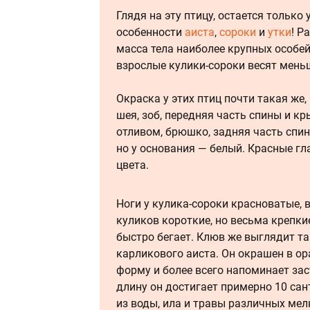
Глядя на эту птицу, остается только
особенности
аиста
,
сороки
и
утки
! Р
масса тела наиболее крупных особе
взрослые кулики-сороки весят мень
Окраска у этих птиц почти такая же,
шея, зоб, передняя часть спины и к
отливом, брюшко, задняя часть спин
но у основания — белый. Красные г
цвета.
Ноги у кулика-сороки красноватые, 
куликов короткие, но весьма крепки
быстро бегает. Клюв же выглядит так
карликового аиста. Он окрашен в о
форму и более всего напоминает зас
длину он достигает примерно 10 са
из воды, ила и травы различных мел