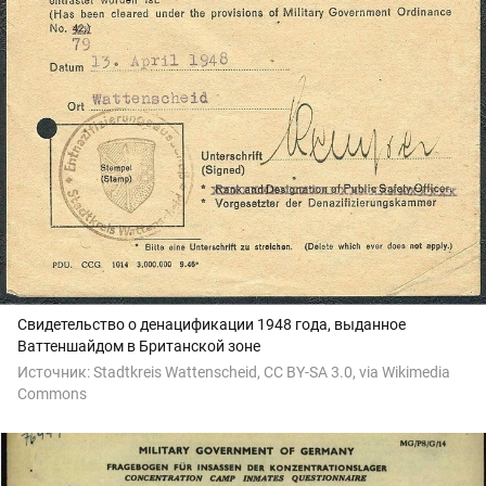
Свидетельство о денацификации 1948 года, выданное
Ваттеншайдом в Британской зоне
Источник:
Stadtkreis Wattenscheid, CC BY-SA 3.0, via Wikimedia
Commons