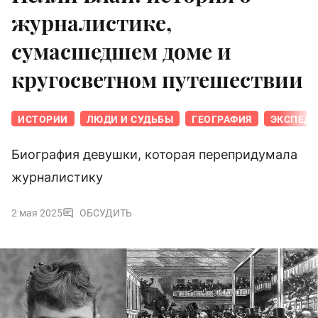
журналистике,
сумасшедшем доме и
кругосветном путешествии
ИСТОРИИ
ЛЮДИ И СУДЬБЫ
ГЕОГРАФИЯ
ЭКСПЕД
Биография девушки, которая перепридумала
журналистику
2 мая 2025
ОБСУДИТЬ