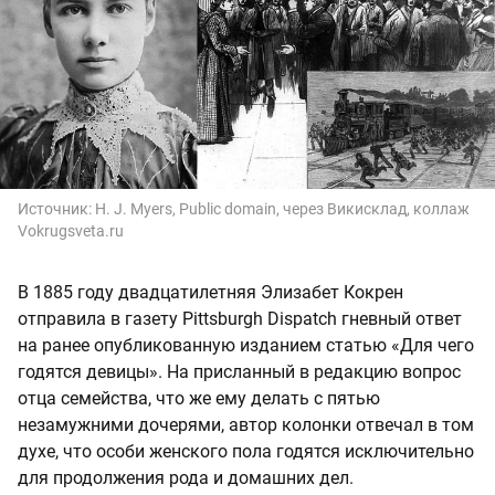
Источник:
H. J. Myers, Public domain, через Викисклад, коллаж
Vokrugsveta.ru
В 1885 году двадцатилетняя Элизабет Кокрен
отправила в газету Pittsburgh Dispatch гневный ответ
на ранее опубликованную изданием статью «Для чего
годятся девицы». На присланный в редакцию вопрос
отца семейства, что же ему делать с пятью
незамужними дочерями, автор колонки отвечал в том
духе, что особи женского пола годятся исключительно
для продолжения рода и домашних дел.