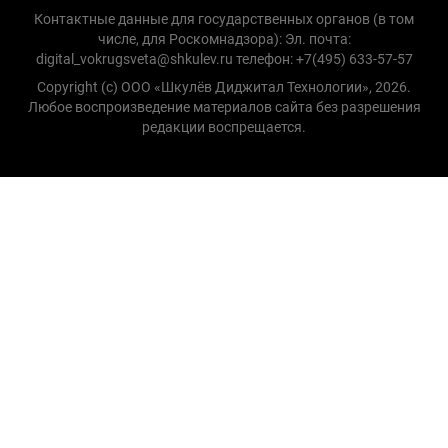
Контактные данные для государственных органов (в том
числе, для Роскомнадзора): Эл. почта:
digital_vokrugsveta@shkulev.ru телефон: +7(495) 633-57-57
Copyright (с) ООО «Шкулёв Диджитал Технологии», 2026.
Любое воспроизведение материалов сайта без разрешения
редакции воспрещается.