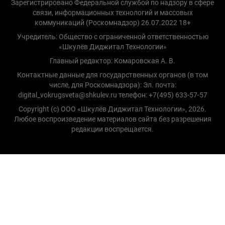
Зарегистрировано Федеральной службой по надзору в сфере
связи, информационных технологий и массовых
коммуникаций (Роскомнадзор) 26.07.2022 18+
Учредитель: Общество с ограниченной ответственностью
«Шкулёв Диджитал Технологии»
Главный редактор: Комаровская А. В.
Контактные данные для государственных органов (в том
числе, для Роскомнадзора): Эл. почта:
digital_vokrugsveta@shkulev.ru телефон: +7(495) 633-57-57
Copyright (с) ООО «Шкулёв Диджитал Технологии», 2026.
Любое воспроизведение материалов сайта без разрешения
редакции воспрещается.