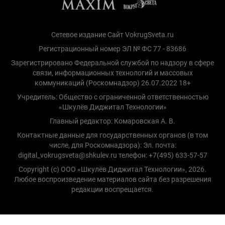
Сетевое издание Сайт VokrugSveta.ru
Регистрационный номер ЭЛ № ФС 77 - 83686
Зарегистрировано Федеральной службой по надзору в сфере
связи, информационных технологий и массовых
коммуникаций (Роскомнадзор) 26.07.2022 18+
Учредитель: Общество с ограниченной ответственностью
«Шкулёв Диджитал Технологии»
Главный редактор: Комаровская А. В.
Контактные данные для государственных органов (в том
числе, для Роскомнадзора): Эл. почта:
digital_vokrugsveta@shkulev.ru телефон: +7(495) 633-57-57
Copyright (с) ООО «Шкулёв Диджитал Технологии», 2026.
Любое воспроизведение материалов сайта без разрешения
редакции воспрещается.