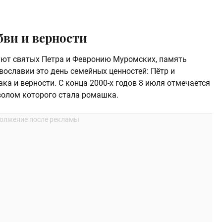
бви и верности
уют святых Петра и Февронию Муромских, память
авославии это день семейных ценностей: Пётр и
а и верности. С конца 2000-х годов 8 июля отмечается
мволом которого стала ромашка.