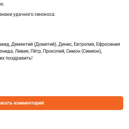
ю.
знаки удачного сенокоса.
вид, Дементий (Дометий), Денис, Евтропия, Ефросиния
онида, Ливия, Пётр, Прокопий, Симон (Симеон),
 их поздравить!
исать комментарий