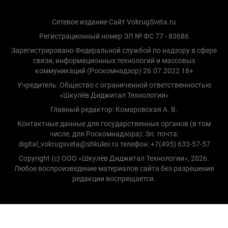
Сетевое издание Сайт VokrugSveta.ru
Регистрационный номер ЭЛ № ФС 77 - 83686
Зарегистрировано Федеральной службой по надзору в сфере
связи, информационных технологий и массовых
коммуникаций (Роскомнадзор) 26.07.2022 18+
Учредитель: Общество с ограниченной ответственностью
«Шкулёв Диджитал Технологии»
Главный редактор: Комаровская А. В.
Контактные данные для государственных органов (в том
числе, для Роскомнадзора): Эл. почта:
digital_vokrugsveta@shkulev.ru телефон: +7(495) 633-57-57
Copyright (с) ООО «Шкулёв Диджитал Технологии», 2026.
Любое воспроизведение материалов сайта без разрешения
редакции воспрещается.