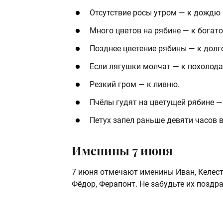
Отсутствие росы утром — к дождю 
Много цветов на рябине — к богат
Позднее цветение рябины — к долг
Если лягушки молчат — к похолод
Резкий гром — к ливню.
Пчёлы гудят на цветущей рябине 
Петух запел раньше девяти часов 
Именины 7 июня
7 июня отмечают именины Иван, Келестин
Фёдор, Ферапонт. Не забудьте их поздра