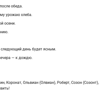
после обеда.
ому урожаю хлеба.
ой осени.
анию.
— следующий день будет ясным.
вечера — к дождю.
, Коронат, Ольвиан (Олвиан), Роберт, Созон (Созонт),
вить!