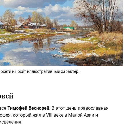
осети и носит иллюстративный характер.
овей
ется
Тимофей Весновей
. В этот день православная
фея, который жил в VIII веке в Малой Азии и
исцеления.