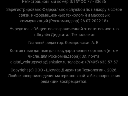
Регистрационный номер ЭЛ № ФС 77 - 83686
Зарегистрировано Федеральной службой по надзору в сфере
связи, информационных технологий и массовых
коммуникаций (Роскомнадзор) 26.07.2022 18+
Учредитель: Общество с ограниченной ответственностью
«Шкулёв Диджитал Технологии»
Главный редактор: Комаровская А. В.
Контактные данные для государственных органов (в том
числе, для Роскомнадзора): Эл. почта:
digital_vokrugsveta@shkulev.ru телефон: +7(495) 633-57-57
Copyright (с) ООО «Шкулёв Диджитал Технологии», 2026.
Любое воспроизведение материалов сайта без разрешения
редакции воспрещается.