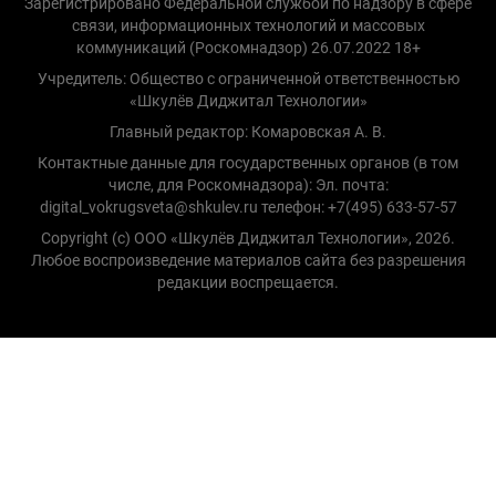
Зарегистрировано Федеральной службой по надзору в сфере
связи, информационных технологий и массовых
коммуникаций (Роскомнадзор) 26.07.2022 18+
Учредитель: Общество с ограниченной ответственностью
«Шкулёв Диджитал Технологии»
Главный редактор: Комаровская А. В.
Контактные данные для государственных органов (в том
числе, для Роскомнадзора): Эл. почта:
digital_vokrugsveta@shkulev.ru телефон: +7(495) 633-57-57
Copyright (с) ООО «Шкулёв Диджитал Технологии», 2026.
Любое воспроизведение материалов сайта без разрешения
редакции воспрещается.