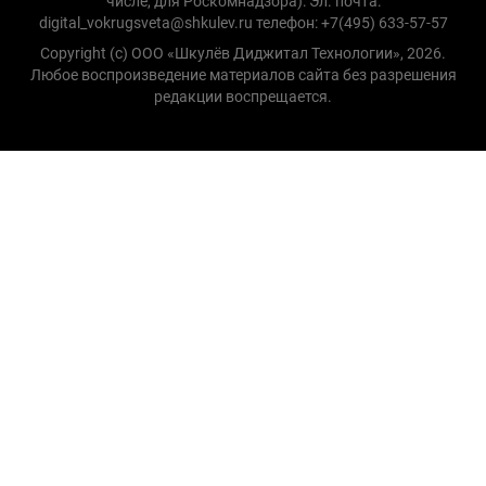
числе, для Роскомнадзора): Эл. почта:
digital_vokrugsveta@shkulev.ru телефон: +7(495) 633-57-57
Copyright (с) ООО «Шкулёв Диджитал Технологии», 2026.
Любое воспроизведение материалов сайта без разрешения
редакции воспрещается.