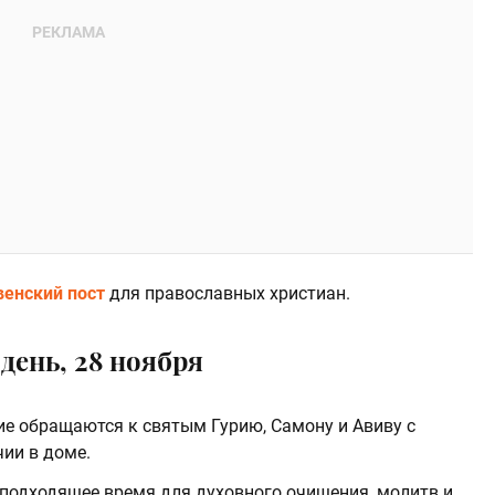
енский пост
для православных христиан.
день, 28 ноября
ие обращаются к святым Гурию, Самону и Авиву с
чии в доме.
 подходящее время для духовного очищения, молитв и