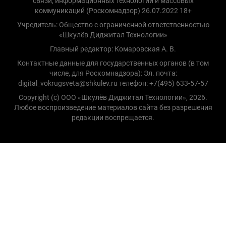
связи, информационных технологий и массовых
коммуникаций (Роскомнадзор) 26.07.2022 18+
Учредитель: Общество с ограниченной ответственностью
«Шкулёв Диджитал Технологии»
Главный редактор: Комаровская А. В.
Контактные данные для государственных органов (в том
числе, для Роскомнадзора): Эл. почта:
digital_vokrugsveta@shkulev.ru телефон: +7(495) 633-57-57
Copyright (с) ООО «Шкулёв Диджитал Технологии», 2026.
Любое воспроизведение материалов сайта без разрешения
редакции воспрещается.