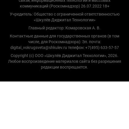
связи, информационных технологий и массовых
коммуникаций (Роскомнадзор) 26.07.2022 18+
Учредитель: Общество с ограниченной ответственностью
«Шкулёв Диджитал Технологии»
Главный редактор: Комаровская А. В.
Контактные данные для государственных органов (в том
числе, для Роскомнадзора): Эл. почта:
digital_vokrugsveta@shkulev.ru телефон: +7(495) 633-57-57
Copyright (с) ООО «Шкулёв Диджитал Технологии», 2026.
Любое воспроизведение материалов сайта без разрешения
редакции воспрещается.