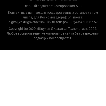
Главный редактор: Комаровская А. В.
Контактные данные для государственных органов (в том
числе, для Роскомнадзора): Эл. почта:
digital_vokrugsveta@shkulev.ru телефон: +7(495) 633-57-57
Copyright (с) ООО «Шкулёв Диджитал Технологии», 2026.
Любое воспроизведение материалов сайта без разрешения
редакции воспрещается.